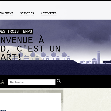
IGNEMENT
SERVICES
ACTIVITÉS
DES TROIS TEMPS
ENVENUE À
RD, C'EST UN
PART!
Recherche
A
A