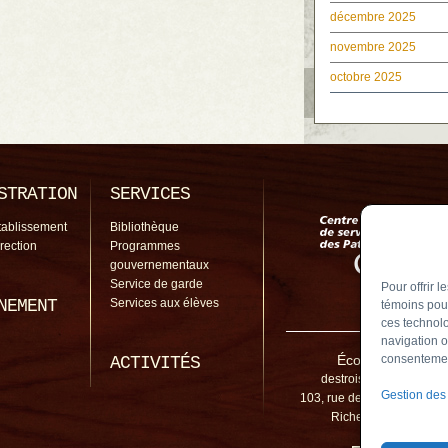
décembre 2025
novembre 2025
octobre 2025
STRATION
SERVICES
tablissement
Bibliothèque
irection
Programmes
gouvernementaux
Service de garde
Pour offrir 
NEMENT
Services aux élèves
témoins pour
ces technolo
navigation o
École des Trois 
consentement
ACTIVITÉS
destroistemps@cssp.go
Gestion des
103, rue de la Fabrique, Sa
Richelieu (Québec) 