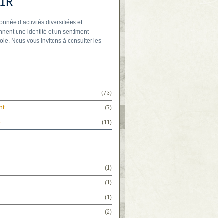
IR
onnée d’activités diversifiées et
nnent une identité et un sentiment
ole. Nous vous invitons à consulter les
(73)
nt
(7)
e
(11)
(1)
(1)
(1)
(2)