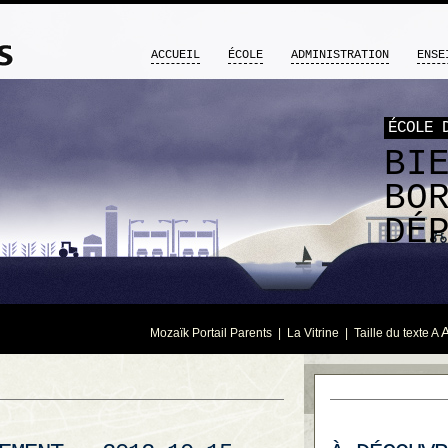
ACCUEIL
ÉCOLE
ADMINISTRATION
ENSE
ÉCOLE 
BI
BO
DÉ
Mozaïk Portail Parents
|
La Vitrine
| Taille du texte
A