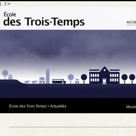
[…]" />
ACCU
École des Trois Temps
>
Actualités
Mozaï