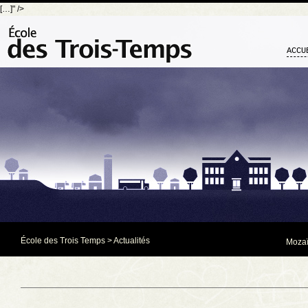
[…]" />
ACCU
École des Trois Temps
>
Actualités
Mozaï