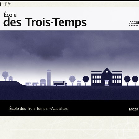
[…]" />
ACCU
École des Trois Temps
>
Actualités
Mozaï