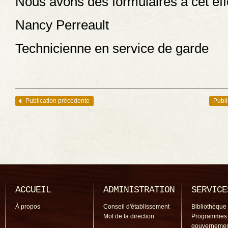
Nous avons des formulaires à cet eff
Nancy Perreault
Technicienne en service de garde
Publication précédente
Publi
Navigation des articles
ACCUEIL
ADMINISTRATION
SERVICE
À propos
Conseil d'établissement
Bibliothèque
Mot de la direction
Programmes
gouverneme